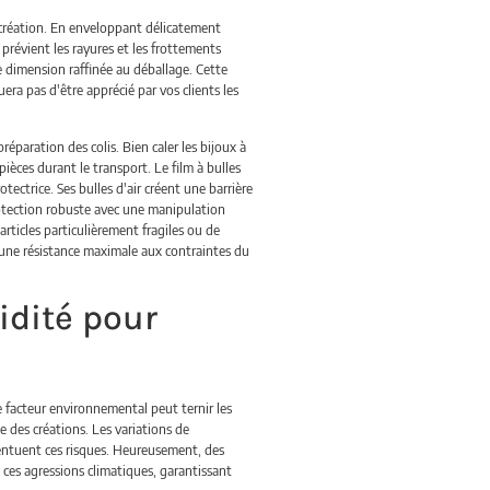
e création. En enveloppant délicatement
prévient les rayures et les frottements
e dimension raffinée au déballage. Cette
ra pas d'être apprécié par vos clients les
éparation des colis. Bien caler les bijoux à
èces durant le transport. Le film à bulles
tectrice. Ses bulles d'air créent une barrière
rotection robuste avec une manipulation
 articles particulièrement fragiles ou de
t une résistance maximale aux contraintes du
idité pour
 facteur environnemental peut ternir les
 des créations. Les variations de
entuent ces risques. Heureusement, des
 ces agressions climatiques, garantissant