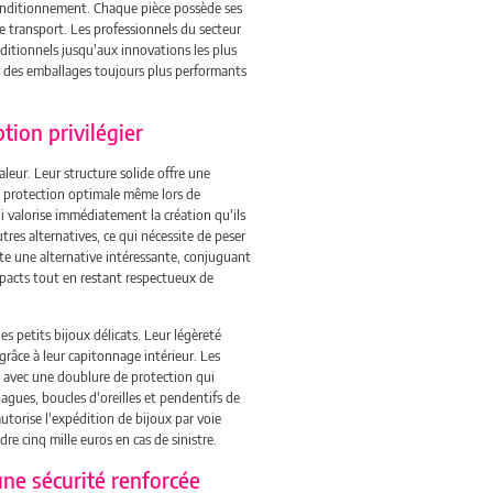
conditionnement. Chaque pièce possède ses
le transport. Les professionnels du secteur
ditionnels jusqu'aux innovations les plus
r des emballages toujours plus performants
tion privilégier
aleur. Leur structure solide offre une
ne protection optimale même lors de
valorise immédiatement la création qu'ils
res alternatives, ce qui nécessite de peser
te une alternative intéressante, conjuguant
mpacts tout en restant respectueux de
es petits bijoux délicats. Leur légèreté
grâce à leur capitonnage intérieur. Les
 avec une doublure de protection qui
gues, boucles d'oreilles et pendentifs de
utorise l'expédition de bijoux par voie
e cinq mille euros en cas de sinistre.
une sécurité renforcée