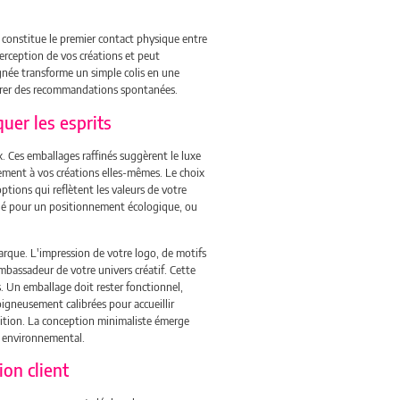
l constitue le premier contact physique entre
perception de vos créations et peut
ignée transforme un simple colis en une
énérer des recommandations spontanées.
uer les esprits
. Ces emballages raffinés suggèrent le luxe
llement à vos créations elles-mêmes. Le choix
ptions qui reflètent les valeurs de votre
yclé pour un positionnement écologique, ou
rque. L'impression de votre logo, de motifs
bassadeur de votre univers créatif. Cette
. Un emballage doit rester fonctionnel,
soigneusement calibrées pour accueillir
dition. La conception minimaliste émerge
t environnemental.
ion client