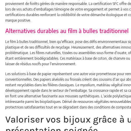
proviennent de forêts gérées de manière responsable. La certification SFC offre des
lors de vos achats d'emballages témoigne de votre engagement et permet à vos clie
certifications durables renforcent la crédibilité de votre démarche écologique et 
marque positive.
Alternatives durables au film à bulles traditionnel
Le film à bulles traditionnel, bien qu'efficace, pose des défis environnementaux si
plastique et de ses difficultés de recyclage. Heureusement, des alternatives inn
problématique. Les fibres naturelles, tissées ou assemblées sous forme d'ouate, 
étant entièrement biodégradables. Ces matériaux à base de coton, de chanvre ou
laisser de résidus nocifs pour l'environnement.
Les solutions à base de papier représentent une autre voie prometteuse pour remp
conventionnelles. Des papiers alvéolés ou froissés créent des coussins d'air qui ab
restant recyclables dans les filières classiques. Le mycelium, matériau végétal in
développement rapide dans le secteur de l'emballage. Sa croissance rapide et sa c
en font une alternative fascinante aux mousses synthétiques. L'acide polylactiq
intéressante parmi les bioplastiques. Dérivé de ressources végétales renouvelables
protectrices satisfaisantes tout en se dégradant dans des conditions de compostag
Valoriser vos bijoux grâce à 
présentation soignée