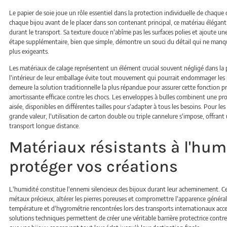
Le papier de soie joue un rôle essentiel dans la protection individuelle de chaqu
chaque bijou avant de le placer dans son contenant principal, ce matériau élégant 
durant le transport. Sa texture douce n'abîme pas les surfaces polies et ajoute un
étape supplémentaire, bien que simple, démontre un souci du détail qui ne manque
plus exigeants.
Les matériaux de calage représentent un élément crucial souvent négligé dans la pr
l'intérieur de leur emballage évite tout mouvement qui pourrait endommager les pi
demeure la solution traditionnelle la plus répandue pour assurer cette fonction pro
amortissante efficace contre les chocs. Les enveloppes à bulles combinent une p
aisée, disponibles en différentes tailles pour s'adapter à tous les besoins. Pour les
grande valeur, l'utilisation de carton double ou triple cannelure s'impose, offran
transport longue distance.
Matériaux résistants à l'hum
protéger vos créations
L'humidité constitue l'ennemi silencieux des bijoux durant leur acheminement. Ce
métaux précieux, altérer les pierres poreuses et compromettre l'apparence générale
température et d'hygrométrie rencontrées lors des transports internationaux acc
solutions techniques permettent de créer une véritable barrière protectrice contre