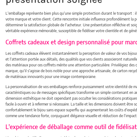
L'emballage représente bien plus qu'une simple protection durant le transport : i
votre marque et votre client. Cette rencontre initiale influence profondément la 
déterminer la satisfaction globale de l'acheteur. Une présentation réfléchie et so
véritable expérience mémorable, susceptible de fidéliser votre clientèle et de g
Coffrets cadeaux et design personnalisé pour marq
Les coffrets cadeaux élèvent instantanément la perception de valeur de vos bijoux
et l'attention portée aux détails, des qualités que vos clients associeront nature
des matériaux pour ces coffrets mérite une attention particulière. Privilégiez des o
marque, qu'il s'agisse de bois noble pour une approche artisanale, de carton rec
de matériaux innovants pour une image contemporaine.
La personnalisation de vos emballages renforce puissamment votre identité de ma
caractéristiques ou de messages spécifiques transforme un simple contenant en am
dimension esthétique ne doit cependant pas occulter les considérations pratiques
facile à ouvrir et à refermer si nécessaire. La taille et les dimensions doivent être 
confortablement le bijou sans espace superflu qui augmenterait les coûts d'expé
comme une tendance forte, conjuguant élégance visuelle et réduction de l'impac
L'expérience de déballage comme outil de fidélisat