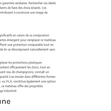
 garanties similaires. Rechercher ces labels
nts de faire des choix éclairés. Ces
contribuent à construire une image de
gnificatifs en raison de sa composition
ovantes émergent pour remplacer ce matériau
offrent une protection comparable tout en
 de lin se décomposent naturellement sans
lacer les protections plastiques
sorbent efficacement les chocs, tout en
novant issu de champignons, connaît un
apacité à se mouler dans différentes formes
ue, ou PLA, constitue également une option
, ce matériau offre des propriétés
e industriel.
une