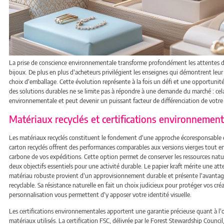
La prise de conscience environnementale transforme profondément les attentes 
bijoux. De plus en plus d'acheteurs privilégient les enseignes qui démontrent leu
choix d'emballage. Cette évolution représente à la fois un défi et une opportunit
des solutions durables ne se limite pas à répondre à une demande du marché : cela
environnementale et peut devenir un puissant facteur de différenciation de votr
Matériaux recyclés et certifications environnement
Les matériaux recyclés constituent le fondement d'une approche écoresponsable e
carton recyclés offrent des performances comparables aux versions vierges tout e
carbone de vos expéditions. Cette option permet de conserver les ressources natur
deux objectifs essentiels pour une activité durable. Le papier kraft mérite une att
matériau robuste provient d'un approvisionnement durable et présente l'avanta
recyclable. Sa résistance naturelle en fait un choix judicieux pour protéger vos créa
personnalisation vous permettent d'y apposer votre identité visuelle.
Les certifications environnementales apportent une garantie précieuse quant à l
matériaux utilisés. La certification FSC, délivrée par le Forest Stewardship Council,