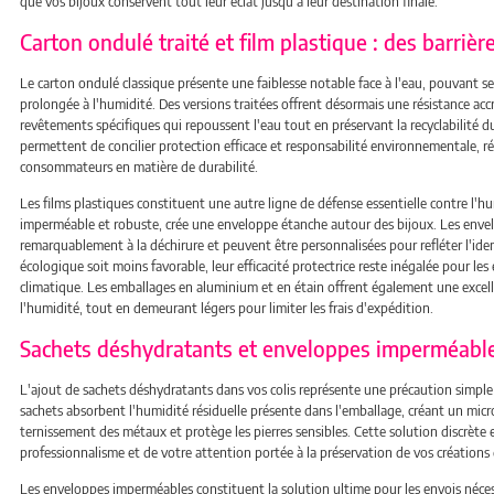
que vos bijoux conservent tout leur éclat jusqu'à leur destination finale.
Carton ondulé traité et film plastique : des barrièr
Le carton ondulé classique présente une faiblesse notable face à l'eau, pouvant 
prolongée à l'humidité. Des versions traitées offrent désormais une résistance ac
revêtements spécifiques qui repoussent l'eau tout en préservant la recyclabilité 
permettent de concilier protection efficace et responsabilité environnementale, r
consommateurs en matière de durabilité.
Les films plastiques constituent une autre ligne de défense essentielle contre l'h
imperméable et robuste, crée une enveloppe étanche autour des bijoux. Les enve
remarquablement à la déchirure et peuvent être personnalisées pour refléter l'ide
écologique soit moins favorable, leur efficacité protectrice reste inégalée pour les
climatique. Les emballages en aluminium et en étain offrent également une excelle
l'humidité, tout en demeurant légers pour limiter les frais d'expédition.
Sachets déshydratants et enveloppes imperméable
L'ajout de sachets déshydratants dans vos colis représente une précaution simple
sachets absorbent l'humidité résiduelle présente dans l'emballage, créant un mic
ternissement des métaux et protège les pierres sensibles. Cette solution discrèt
professionnalisme et de votre attention portée à la préservation de vos créations
Les enveloppes imperméables constituent la solution ultime pour les envois néce