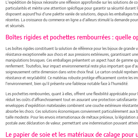
L'expédition de bijoux nécessite une réflexion approfondie sur les solutions de 
particularités et mérite une attention spécifique pour garantir sa sécurité durant 
disposent aujourd'hui d'une palette variée de solutions, depuis les emballages tra
récentes. La croissance du commerce en ligne a d'ailleurs stimulé la demande pou
et sécurisés.
Boîtes rigides et pochettes rembourrées : quelle op
Les boîtes rigides constituent la solution de référence pour les bijoux de grande v
résistance exceptionnelle aux chocs et aux pressions extérieures, garantissant u
manipulations brusques. Ces emballages présentent un aspect haut de gamme qui 
renferment. Toutefois, leur impact environnemental reste plus important que d'aut
soigneusement cette dimension dans votre choix final. Le carton ondulé représen
résistance et recyclabilité. Ce matériau robuste protège efficacement contre les i
l'environnement, bien qu'il présente une faiblesse notable face à l'humidité.
Les pochettes rembourrées, quant à elles, offrent une flexibilité appréciable pour l
réduit les coûts d'affranchissement tout en assurant une protection satisfaisante 
enveloppes d'expédition matelassées combinent une couche extérieure résistante
absorbe les chocs. Ces solutions économiques conviennent particulièrement aux ba
taille modeste. Pour les envois internationaux de métaux précieux, la législation a
postale avec déclaration de valeur, permettant une indemnisation pouvant atteindr
Le papier de soie et les matériaux de calage pour 