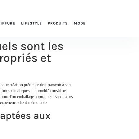
OIFFURE
LIFESTYLE
PRODUITS
MODE
els sont les
ropriés et
?
haque création précieuse doit parvenir à son
itions climatiques. L'humidité constitue
e choix d'un emballage approprié devient alors
e expérience client mémorable.
daptées aux