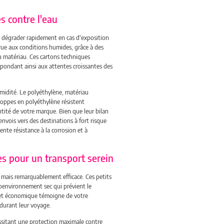
es contre l'eau
se dégrader rapidement en cas d'exposition
crue aux conditions humides, grâce à des
du matériau. Ces cartons techniques
épondant ainsi aux attentes croissantes des
umidité. Le polyéthylène, matériau
loppes en polyéthylène résistent
ntité de votre marque. Bien que leur bilan
 envois vers des destinations à fort risque
nte résistance à la corrosion et à
s pour un transport serein
 mais remarquablement efficace. Ces petits
roenvironnement sec qui prévient le
e et économique témoigne de votre
 durant leur voyage.
ssitant une protection maximale contre