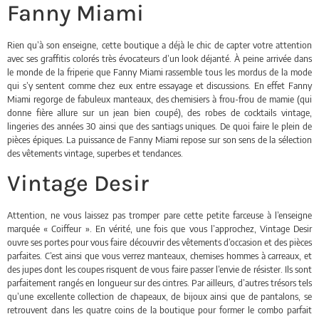
Fanny Miami
Rien qu’à son enseigne, cette boutique a déjà le chic de capter votre attention
avec ses graffitis colorés très évocateurs d’un look déjanté. À peine arrivée dans
le monde de la friperie que Fanny Miami rassemble tous les mordus de la mode
qui s’y sentent comme chez eux entre essayage et discussions. En effet Fanny
Miami regorge de fabuleux manteaux, des chemisiers à frou-frou de mamie (qui
donne fière allure sur un jean bien coupé), des robes de cocktails vintage,
lingeries des années 30 ainsi que des santiags uniques. De quoi faire le plein de
pièces épiques. La puissance de Fanny Miami repose sur son sens de la sélection
des vêtements vintage, superbes et tendances.
Vintage Desir
Attention, ne vous laissez pas tromper pare cette petite farceuse à l’enseigne
marquée « Coiffeur ». En vérité, une fois que vous l’approchez, Vintage Desir
ouvre ses portes pour vous faire découvrir des vêtements d’occasion et des pièces
parfaites. C’est ainsi que vous verrez manteaux, chemises hommes à carreaux, et
des jupes dont les coupes risquent de vous faire passer l’envie de résister. Ils sont
parfaitement rangés en longueur sur des cintres. Par ailleurs, d’autres trésors tels
qu’une excellente collection de chapeaux, de bijoux ainsi que de pantalons, se
retrouvent dans les quatre coins de la boutique pour former le combo parfait